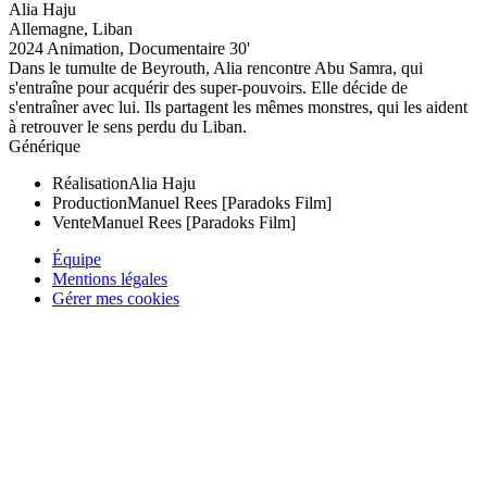
Alia Haju
Allemagne, Liban
2024
Animation, Documentaire
30'
Dans le tumulte de Beyrouth, Alia rencontre Abu Samra, qui
s'entraîne pour acquérir des super-pouvoirs. Elle décide de
s'entraîner avec lui. Ils partagent les mêmes monstres, qui les aident
à retrouver le sens perdu du Liban.
Générique
Réalisation
Alia Haju
Production
Manuel Rees [Paradoks Film]
Vente
Manuel Rees [Paradoks Film]
Équipe
Mentions légales
Gérer mes cookies