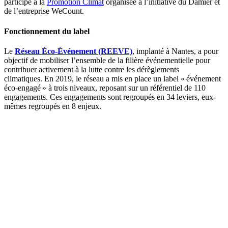
participé à la
Promotion Climat
organisée à l’initiative du Damier et
de l’entreprise WeCount.
Fonctionnement du label
Le
Réseau Éco-Événement
(REEVE)
, implanté
à Nantes, a pour
objectif de mobiliser l’ensemble de la filière événementielle pour
contribuer activement à la lutte contre les dérèglements
climatiques.
En 2019, l
e réseau a mis en place un label « événement
éco-engagé »
à trois niveaux,
reposant sur un référentiel de 110
engagements. Ces engagement
s
sont regroupés en 34 l
e
viers, eux-
mêmes regroupés en
8 enjeux.