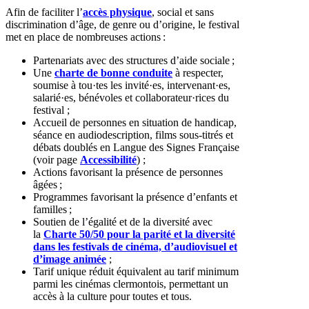
Afin de faciliter l’
accès physique
, social et sans
discrimination d’âge, de genre ou d’origine, le festival
met en place de nombreuses actions :
Partenariats avec des structures d’aide sociale ;
Une
charte de bonne conduite
à respecter,
soumise à tou·tes les invité·es, intervenant·es,
salarié·es, bénévoles et collaborateur·rices du
festival ;
Accueil de personnes en situation de handicap,
séance en audiodescription, films sous-titrés et
débats doublés en Langue des Signes Française
(voir page
Accessibilité
) ;
Actions favorisant la présence de personnes
âgées ;
Programmes favorisant la présence d’enfants et
familles ;
Soutien de l’égalité et de la diversité avec
la
Charte 50/50 pour la parité et la diversité
dans les festivals de cinéma, d’audiovisuel et
d’image animée
;
Tarif unique réduit équivalent au tarif minimum
parmi les cinémas clermontois, permettant un
accès à la culture pour toutes et tous.