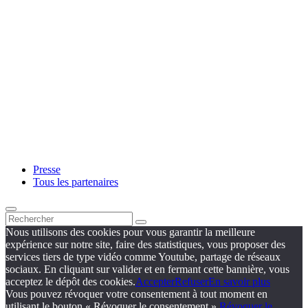
Presse
Tous les partenaires
Nous utilisons des cookies pour vous garantir la meilleure
expérience sur notre site, faire des statistiques, vous proposer des
services tiers de type vidéo comme Youtube, partage de réseaux
sociaux. En cliquant sur valider et en fermant cette bannière, vous
acceptez le dépôt des cookies.
Accepter
Refuser
En savoir plus
Vous pouvez révoquer votre consentement à tout moment en
utilisant le bouton « Révoquer le consentement ».
Révoquer le