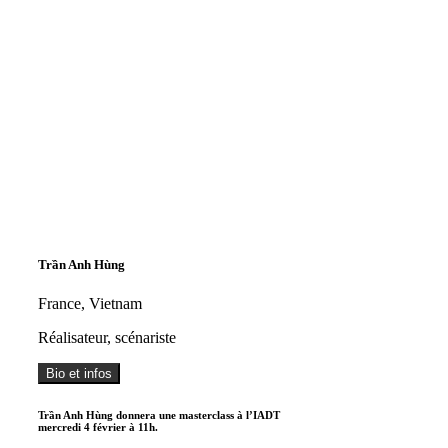
Trần Anh Hùng
France, Vietnam
Réalisateur, scénariste
Bio et infos
Trần Anh Hùng donnera une masterclass à l’IADT
mercredi 4 février à 11h.