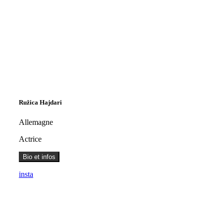
Ružica Hajdari
Allemagne
Actrice
Bio et infos
insta