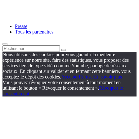
Presse
Tous les partenaires
Nous utilisons des cookies pour vous garantir la meilleure
expérience sur notre site, faire des statistiques, vous proposer des
services tiers de type vidéo comme Youtube, partage de réseaux
sociaux. En cliquant sur valider et en fermant cette bannière, vous
acceptez le dépôt des cookies.
Accepter
Refuser
En savoir plus
Vous pouvez révoquer votre consentement à tout moment en
utilisant le bouton « Révoquer le consentement ».
Révoquer le
consentement