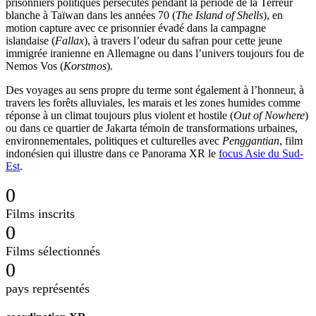
prisonniers politiques persécutés pendant la période de la Terreur
blanche à Taïwan dans les années 70 (
The Island of Shells
), en
motion capture avec ce prisonnier évadé dans la campagne
islandaise (
Fallax
), à travers l’odeur du safran pour cette jeune
immigrée iranienne en Allemagne ou dans l’univers toujours fou de
Nemos Vos (
Korstmos
).
Des voyages au sens propre du terme sont également à l’honneur, à
travers les forêts alluviales, les marais et les zones humides comme
réponse à un climat toujours plus violent et hostile (
Out of Nowhere
)
ou dans ce quartier de Jakarta témoin de transformations urbaines,
environnementales, politiques et culturelles avec
Penggantian
, film
indonésien qui illustre dans ce Panorama XR le
focus Asie du Sud-
Est
.
0
Films inscrits
0
Films sélectionnés
0
pays représentés