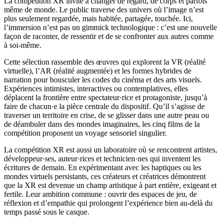
La compétition XR invite à changer de regard, de corps et parfois
même de monde. Le public traverse des univers où l’image n’est
plus seulement regardée, mais habitée, partagée, touchée. Ici,
l’immersion n’est pas un gimmick technologique : c’est une nouvelle
façon de raconter, de ressentir et de se confronter aux autres comme
à soi-même.​
Cette sélection rassemble des œuvres qui explorent la VR (réalité
virtuelle), l’AR (réalité augmentée) et les formes hybrides de
narration pour bousculer les codes du cinéma et des arts visuels.
Expériences intimistes, interactives ou contemplatives, elles
déplacent la frontière entre spectateur·rice et protagoniste, jusqu’à
faire de chacun·e la pièce centrale du dispositif. Qu’il s’agisse de
traverser un territoire en crise, de se glisser dans une autre peau ou
de déambuler dans des mondes imaginaires, les cinq films de la
compétition proposent un voyage sensoriel singulier.​
La compétition XR est aussi un laboratoire où se rencontrent artistes,
développeur·ses, auteur·rices et technicien·nes qui inventent les
écritures de demain. En expérimentant avec les haptiques ou les
mondes virtuels persistants, ces créateurs et créatrices démontrent
que la XR est devenue un champ artistique à part entière, exigeant et
fertile. Leur ambition commune : ouvrir des espaces de jeu, de
réflexion et d’empathie qui prolongent l’expérience bien au-delà du
temps passé sous le casque.​