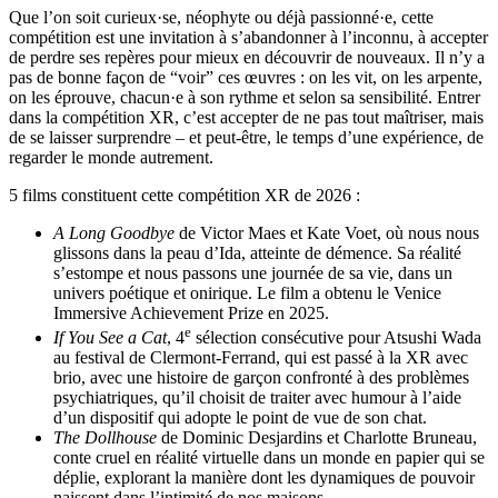
Que l’on soit curieux·se, néophyte ou déjà passionné·e, cette
compétition est une invitation à s’abandonner à l’inconnu, à accepter
de perdre ses repères pour mieux en découvrir de nouveaux. Il n’y a
pas de bonne façon de “voir” ces œuvres : on les vit, on les arpente,
on les éprouve, chacun·e à son rythme et selon sa sensibilité. Entrer
dans la compétition XR, c’est accepter de ne pas tout maîtriser, mais
de se laisser surprendre – et peut-être, le temps d’une expérience, de
regarder le monde autrement.
5 films constituent cette compétition XR de 2026 :
A Long Goodbye
de Victor Maes et Kate Voet, où nous nous
glissons dans la peau d’Ida, atteinte de démence. Sa réalité
s’estompe et nous passons une journée de sa vie, dans un
univers poétique et onirique. Le film a obtenu le Venice
Immersive Achievement Prize en 2025.
e
If You See a Cat
, 4
sélection consécutive pour Atsushi Wada
au festival de Clermont-Ferrand, qui est passé à la XR avec
brio, avec une histoire de garçon confronté à des problèmes
psychiatriques, qu’il choisit de traiter avec humour à l’aide
d’un dispositif qui adopte le point de vue de son chat.
The Dollhouse
de Dominic Desjardins et Charlotte Bruneau,
conte cruel en réalité virtuelle dans un monde en papier qui se
déplie, explorant la manière dont les dynamiques de pouvoir
naissent dans l’intimité de nos maisons.