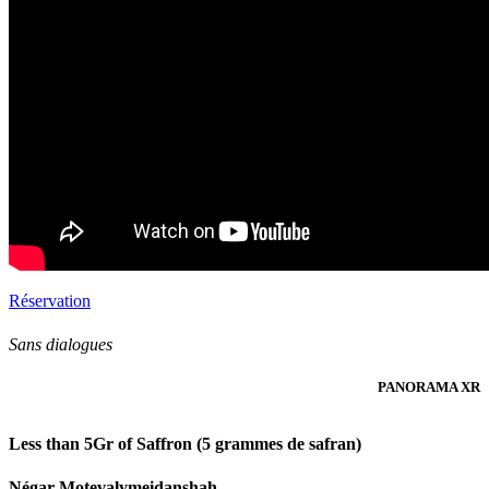
Réservation
Sans dialogues
PANORAMA XR
Less than 5Gr of Saffron (5 grammes de safran)
Négar Motevalymeidanshah