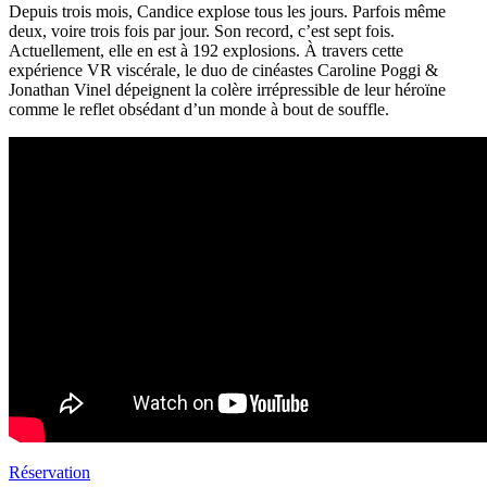
Depuis trois mois, Candice explose tous les jours. Parfois même
deux, voire trois fois par jour. Son record, c’est sept fois.
Actuellement, elle en est à 192 explosions. À travers cette
expérience VR viscérale, le duo de cinéastes Caroline Poggi &
Jonathan Vinel dépeignent la colère irrépressible de leur héroïne
comme le reflet obsédant d’un monde à bout de souffle.
Réservation