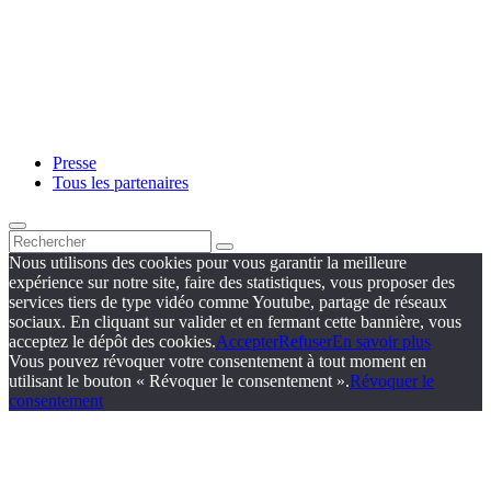
Presse
Tous les partenaires
Nous utilisons des cookies pour vous garantir la meilleure
expérience sur notre site, faire des statistiques, vous proposer des
services tiers de type vidéo comme Youtube, partage de réseaux
sociaux. En cliquant sur valider et en fermant cette bannière, vous
acceptez le dépôt des cookies.
Accepter
Refuser
En savoir plus
Vous pouvez révoquer votre consentement à tout moment en
utilisant le bouton « Révoquer le consentement ».
Révoquer le
consentement