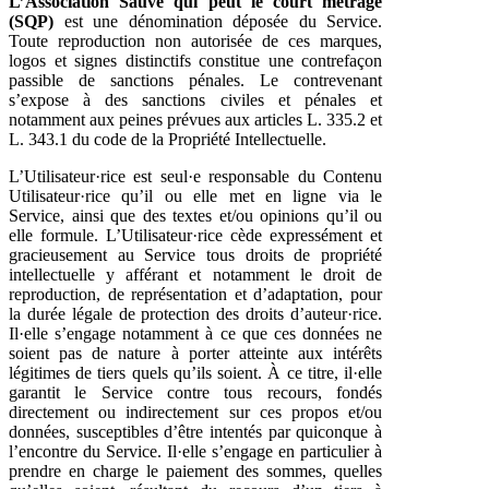
L’Association Sauve qui peut le court métrage
(SQP)
est une dénomination déposée du Service.
Toute reproduction non autorisée de ces marques,
logos et signes distinctifs constitue une contrefaçon
passible de sanctions pénales. Le contrevenant
s’expose à des sanctions civiles et pénales et
notamment aux peines prévues aux articles L. 335.2 et
L. 343.1 du code de la Propriété Intellectuelle.
L’Utilisateur·rice est seul·e responsable du Contenu
Utilisateur·rice qu’il ou elle met en ligne via le
Service, ainsi que des textes et/ou opinions qu’il ou
elle formule. L’Utilisateur·rice cède expressément et
gracieusement au Service tous droits de propriété
intellectuelle y afférant et notamment le droit de
reproduction, de représentation et d’adaptation, pour
la durée légale de protection des droits d’auteur·rice.
Il·elle s’engage notamment à ce que ces données ne
soient pas de nature à porter atteinte aux intérêts
légitimes de tiers quels qu’ils soient. À ce titre, il·elle
garantit le Service contre tous recours, fondés
directement ou indirectement sur ces propos et/ou
données, susceptibles d’être intentés par quiconque à
l’encontre du Service. Il·elle s’engage en particulier à
prendre en charge le paiement des sommes, quelles