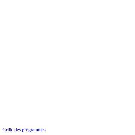
Panorama
Séances spéciales
Invitations
Grille des programmes