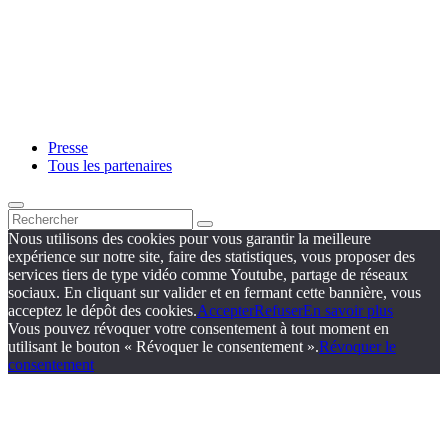
Presse
Tous les partenaires
Nous utilisons des cookies pour vous garantir la meilleure
expérience sur notre site, faire des statistiques, vous proposer des
services tiers de type vidéo comme Youtube, partage de réseaux
sociaux. En cliquant sur valider et en fermant cette bannière, vous
acceptez le dépôt des cookies.
Accepter
Refuser
En savoir plus
Vous pouvez révoquer votre consentement à tout moment en
utilisant le bouton « Révoquer le consentement ».
Révoquer le
consentement