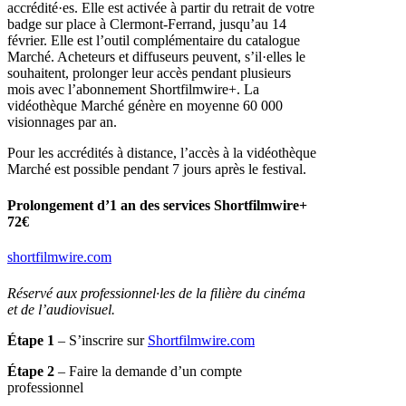
accrédité·es.
Elle est activée à partir du retrait de votre
badge sur place à
Clermont-Ferrand
, jusqu’au 14
février. Elle est l’outil complémentaire
du catalogue
Marché
. A
cheteurs et diffuseurs peuvent, s’il·elles le
souhaitent
,
prolonger leur accès
pendant plusieurs
mois
avec l’abonnement
Shortfilmwire+
. La
vidéothèque
Marché
gé
n
è
r
e en moyenne 60 000
visionnages par an.
Pour les accrédités à distance, l’accès à la vidéothèque
Marché est possible pendant 7 jours après le festival.
Prolongement d’1 an des services Shortfilmwire+
72€
shortfilmwire.com
Réservé aux professionnel·les de la filière du cinéma
et de l’audiovisuel.
Étape 1
– S’inscrire sur
Shortfilmwire.com
Étape 2
– Faire la demande d’un compte
professionnel