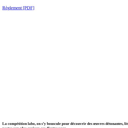
Règlement [PDF]
Compétition labo
La compétition labo, on s’y bouscule pour découvrir des œuvres détonantes, li