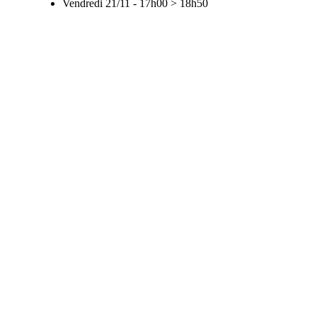
Vendredi 21/11
-
17h00
>
18h50