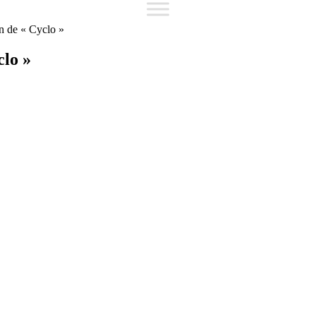
on de « Cyclo »
clo »