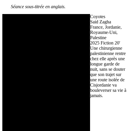
Séance sous-titrée en anglais.
Coyotes
Said Zagha
France, Jordanie,
Royaume-Uni,
Palestine
2025
Fiction
20'
Une chirurgienne
palestinienne rentre
chez elle après une
longue garde de
nuit, sans se douter
que son trajet sur
une route isolée de
Cisjordanie va
bouleverser sa vie à
jamais.