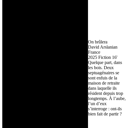
On brûlera
David Arslanian
France
2025
Fiction
16'
Quelque part, dans
les bois. Deux
septuagénaires se
sont enfuis de la
maison de retraite
dans laquelle ils
résident depuis trop
longtemps. À l’aube,
l’un d’eux
s’interroge : ont-ils
bien fait de partir ?