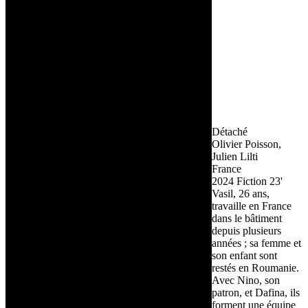
Détaché
Olivier Poisson,
Julien Lilti
France
2024
Fiction
23'
Vasil, 26 ans,
travaille en France
dans le bâtiment
depuis plusieurs
années ; sa femme et
son enfant sont
restés en Roumanie.
Avec Nino, son
patron, et Dafina, ils
forment une équipe