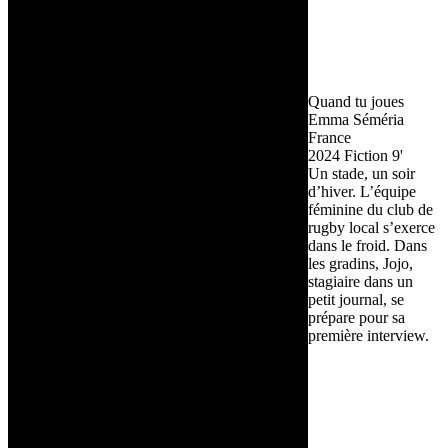
Quand tu joues
Emma Séméria
France
2024
Fiction
9'
Un stade, un soir
d’hiver. L’équipe
féminine du club de
rugby local s’exerce
dans le froid. Dans
les gradins, Jojo,
stagiaire dans un
petit journal, se
prépare pour sa
première interview.