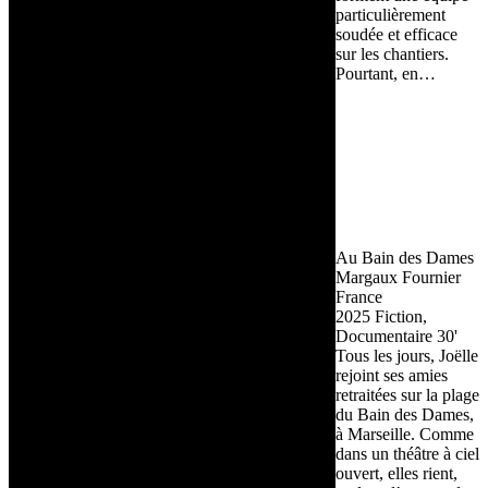
particulièrement
soudée et efficace
sur les chantiers.
Pourtant, en…
Au Bain des Dames
Margaux Fournier
France
2025
Fiction,
Documentaire
30'
Tous les jours, Joëlle
rejoint ses amies
retraitées sur la plage
du Bain des Dames,
à Marseille. Comme
dans un théâtre à ciel
ouvert, elles rient,