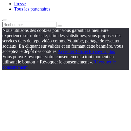
Presse
Tous les partenaires
Nous utilisons des cookies pour vous garantir la meilleure
expérience sur notre site, faire des statistiques, vous proposer des
services tiers de type vidéo comme Youtube, partage de réseaux
sociaux. En cliquant sur valider et en fermant cette bannière, vous
acceptez le dépôt des cookies.
Accepter
Refuser
En savoir plus
Vous pouvez révoquer votre consentement à tout moment en
utilisant le bouton « Révoquer le consentement ».
Révoquer le
consentement