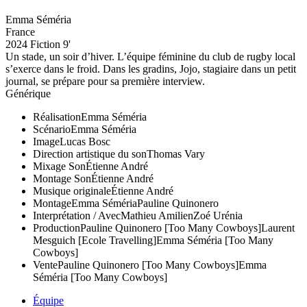
Emma Séméria
France
2024
Fiction
9'
Un stade, un soir d’hiver. L’équipe féminine du club de rugby local
s’exerce dans le froid. Dans les gradins, Jojo, stagiaire dans un petit
journal, se prépare pour sa première interview.
Générique
Réalisation
Emma Séméria
Scénario
Emma Séméria
Image
Lucas Bosc
Direction artistique du son
Thomas Vary
Mixage Son
Étienne André
Montage Son
Étienne André
Musique originale
Étienne André
Montage
Emma Séméria
Pauline Quinonero
Interprétation / Avec
Mathieu Amilien
Zoé Urénia
Production
Pauline Quinonero [Too Many Cowboys]
Laurent
Mesguich [Ecole Travelling]
Emma Séméria [Too Many
Cowboys]
Vente
Pauline Quinonero [Too Many Cowboys]
Emma
Séméria [Too Many Cowboys]
Équipe