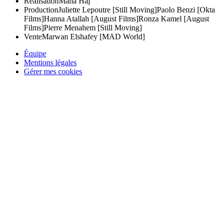
Réalisation
Maha Haj
Production
Juliette Lepoutre [Still Moving]
Paolo Benzi [Okta
Films]
Hanna Atallah [August Films]
Ronza Kamel [August
Films]
Pierre Menahem [Still Moving]
Vente
Marwan Elshafey [MAD World]
Équipe
Mentions légales
Gérer mes cookies