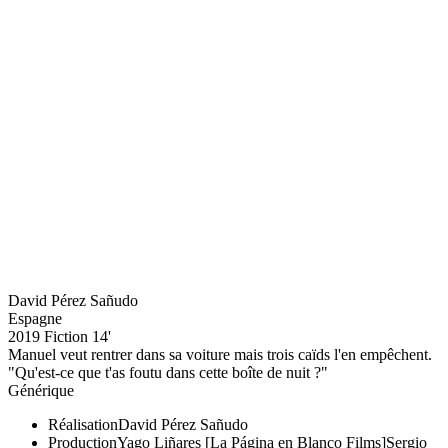
David Pérez Sañudo
Espagne
2019
Fiction
14'
Manuel veut rentrer dans sa voiture mais trois caïds l'en empêchent.
"Qu'est-ce que t'as foutu dans cette boîte de nuit ?"
Générique
Réalisation
David Pérez Sañudo
Production
Yago Liñares [La Página en Blanco Films]
Sergio