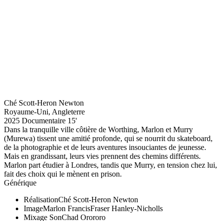
Ché Scott-Heron Newton
Royaume-Uni, Angleterre
2025
Documentaire
15'
Dans la tranquille ville côtière de Worthing, Marlon et Murry
(Murewa) tissent une amitié profonde, qui se nourrit du skateboard,
de la photographie et de leurs aventures insouciantes de jeunesse.
Mais en grandissant, leurs vies prennent des chemins différents.
Marlon part étudier à Londres, tandis que Murry, en tension chez lui,
fait des choix qui le mènent en prison.
Générique
Réalisation
Ché Scott-Heron Newton
Image
Marlon Francis
Fraser Hanley-Nicholls
Mixage Son
Chad Orororo