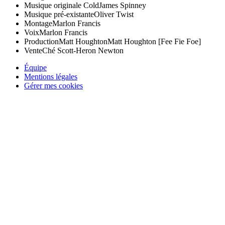
Musique originale
Cold
James Spinney
Musique pré-existante
Oliver Twist
Montage
Marlon Francis
Voix
Marlon Francis
Production
Matt Houghton
Matt Houghton [Fee Fie Foe]
Vente
Ché Scott-Heron Newton
Équipe
Mentions légales
Gérer mes cookies