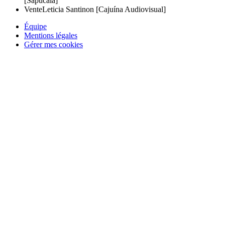
[Sapucaia]
Vente
Leticia Santinon [Cajuína Audiovisual]
Équipe
Mentions légales
Gérer mes cookies