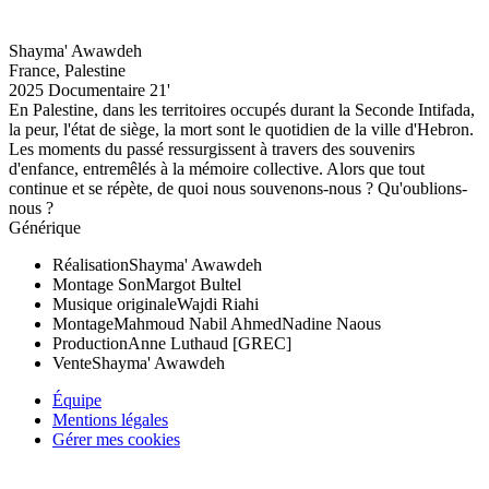
Shayma' Awawdeh
France, Palestine
2025
Documentaire
21'
En Palestine, dans les territoires occupés durant la Seconde Intifada,
la peur, l'état de siège, la mort sont le quotidien de la ville d'Hebron.
Les moments du passé ressurgissent à travers des souvenirs
d'enfance, entremêlés à la mémoire collective. Alors que tout
continue et se répète, de quoi nous souvenons-nous ? Qu'oublions-
nous ?
Générique
Réalisation
Shayma' Awawdeh
Montage Son
Margot Bultel
Musique originale
Wajdi Riahi
Montage
Mahmoud Nabil Ahmed
Nadine Naous
Production
Anne Luthaud [GREC]
Vente
Shayma' Awawdeh
Équipe
Mentions légales
Gérer mes cookies