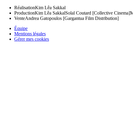
Réalisation
Kim Lêa Sakkal
Production
Kim Lêa Sakkal
Solal Coutard [Collective Cinema]
M
Vente
Andrea Gatopoulos [Gargantua Film Distribution]
Équipe
Mentions légales
Gérer mes cookies