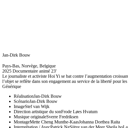
Jan-Dirk Bouw
Pays-Bas, Norvège, Belgique
2025
Documentaire animé
23'
Le journaliste et activiste Hoi Yi se bat contre l’augmentation croissan
l’objet se reflète dans son engagement au service de la liberté pour les 
Générique
Réalisation
Jan-Dirk Bouw
Scénario
Jan-Dirk Bouw
Image
Stef van Wijk
Direction artistique du son
Frode Løes Hvatum
Musique originale
Sverre Fredriksen
Montage
Mette Cheng Munthe-Kaas
Johanna Dorthea Raita
Interprétation / Avec
Patrick Ng
Sijtze van der Meer
Sheila ho
La