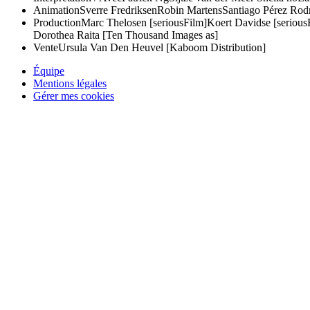
Animation
Sverre Fredriksen
Robin Martens
Santiago Pérez Rod
Production
Marc Thelosen [seriousFilm]
Koert Davidse [serious
Dorothea Raita [Ten Thousand Images as]
Vente
Ursula Van Den Heuvel [Kaboom Distribution]
Équipe
Mentions légales
Gérer mes cookies