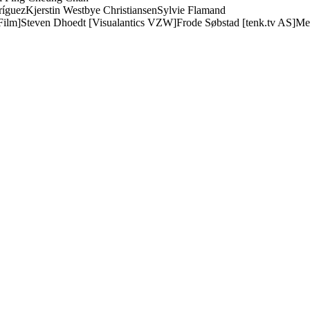
ríguez
Kjerstin Westbye Christiansen
Sylvie Flamand
Film]
Steven Dhoedt [Visualantics VZW]
Frode Søbstad [tenk.tv AS]
Me