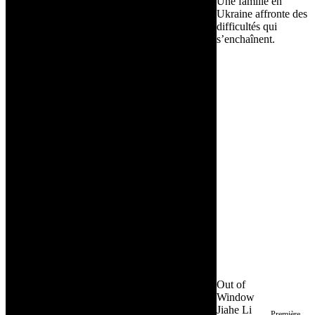
Une famille en
Ukraine affronte des
difficultés qui
s’enchaînent.
Out of
Window
Jiahe Li
Première