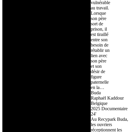
vulnérable
au travail.
Lorsque
son père
sort de
prison, il
est tiraillé
entre son
besoin de
rétablir un
lien avec
son père
et son
désir de
figure
paternelle
en la…
Buda
Raphaël Kaddour
Belgique
2025
Documentaire
24'
Au Recypark Buda,
les ouvriers
réceptionnent les