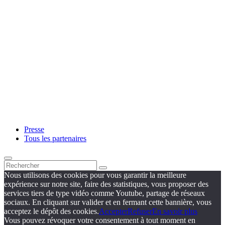
Presse
Tous les partenaires
Nous utilisons des cookies pour vous garantir la meilleure
expérience sur notre site, faire des statistiques, vous proposer des
services tiers de type vidéo comme Youtube, partage de réseaux
sociaux. En cliquant sur valider et en fermant cette bannière, vous
acceptez le dépôt des cookies.
Accepter
Refuser
En savoir plus
Vous pouvez révoquer votre consentement à tout moment en