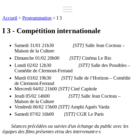
Accueil
>
Programmation
>
I 3
I 3 - Compétition internationale
Samedi 31/01 21h30
[STT]
Salle Jean Cocteau –
Maison de la Culture
Dimanche 01/02 20h00
[STT]
Cinéma Le Rio
Lundi 02/02 12h30
[STT]
Salle des Possibles –
Comédie de Clermont-Ferrand
Mardi 03/02 19h30
[STT]
Salle de l’Horizon – Comédie
de Clermont-Ferrand
Mercredi 04/02 21h00
[STT]
Ciné Capitole
Jeudi 05/02 14h00
[STT]
Salle Jean Cocteau –
Maison de la Culture
Vendredi 06/02 15h00
[STT]
Amphi Agnès Varda
Samedi 07/02 16h00
[STT]
CGR Le Paris
Séances précédées ou suivies d'un échange du public avec les
équipes des films présentes et/ou des intervenant·e·s