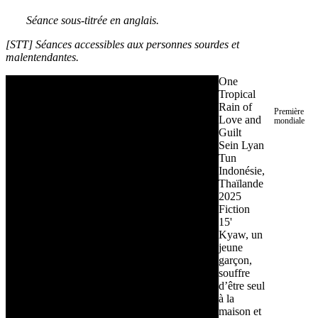
Séance sous-titrée en anglais.
[STT]
Séances accessibles aux personnes sourdes et
malentendantes.
One
Tropical
Rain of
Première
Love and
mondiale
Guilt
Sein Lyan
Tun
Indonésie,
Thaïlande
2025
Fiction
15'
Kyaw, un
jeune
garçon,
souffre
d’être seul
à la
maison et