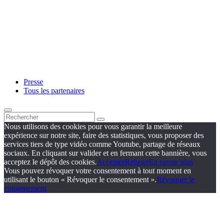
Presse
Tous les partenaires
Nous utilisons des cookies pour vous garantir la meilleure
expérience sur notre site, faire des statistiques, vous proposer des
services tiers de type vidéo comme Youtube, partage de réseaux
sociaux. En cliquant sur valider et en fermant cette bannière, vous
acceptez le dépôt des cookies.
Accepter
Refuser
En savoir plus
Vous pouvez révoquer votre consentement à tout moment en
utilisant le bouton « Révoquer le consentement ».
Révoquer le
consentement