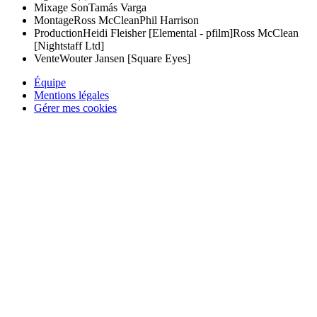
Mixage Son
Tamás Varga
Montage
Ross McClean
Phil Harrison
Production
Heidi Fleisher [Elemental - pfilm]
Ross McClean
[Nightstaff Ltd]
Vente
Wouter Jansen [Square Eyes]
Équipe
Mentions légales
Gérer mes cookies