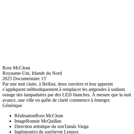
Ross McClean
Royaume-Uni, Irlande du Nord
2025
Documentaire
15'
Par une nuit claire, à Belfast, deux ouvriers et leur apprenti
s’appliquent méthodiquement à remplacer les ampoules à sodium
orange des lampadaires par des LED blanches. À mesure que la nuit
avance, une ville en quête de clarté commence à émerger.
Générique
Réalisation
Ross McClean
Image
Ronnie McQuillan
Direction artistique du son
Tamás Varga
Ingénieur(e) du son
Stevie Lennox