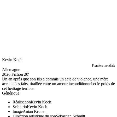
Kevin Koch
Première mondiale
Allemagne
2026
Fiction
20'
Un an après que son fils a commis un acte de violence, une mère
accepte les faits, tiraillée entre un amour inconditionnel et le poids de
cet héritage terrible.
Générique
Réalisation
Kevin Koch
Scénario
Kevin Koch
Image
Anian Krone
Direction artistique du son
Sebastian Schmitt