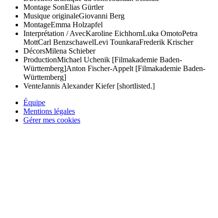
Montage Son
Elias Gürtler
Musique originale
Giovanni Berg
Montage
Emma Holzapfel
Interprétation / Avec
Karoline Eichhorn
Luka Omoto
Petra
Mott
Carl Benzschawel
Levi Tounkara
Frederik Krischer
Décors
Milena Schieber
Production
Michael Uchenik [Filmakademie Baden-
Württemberg]
Anton Fischer-Appelt [Filmakademie Baden-
Württemberg]
Vente
Jannis Alexander Kiefer [shortlisted.]
Équipe
Mentions légales
Gérer mes cookies