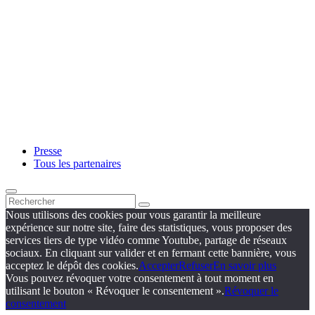
Presse
Tous les partenaires
Nous utilisons des cookies pour vous garantir la meilleure
expérience sur notre site, faire des statistiques, vous proposer des
services tiers de type vidéo comme Youtube, partage de réseaux
sociaux. En cliquant sur valider et en fermant cette bannière, vous
acceptez le dépôt des cookies.
Accepter
Refuser
En savoir plus
Vous pouvez révoquer votre consentement à tout moment en
utilisant le bouton « Révoquer le consentement ».
Révoquer le
consentement