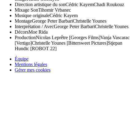
Direction artistique du son
Cédric Kayem
Chadi Roukouz
Mixage Son
Tihomir Vrbanec
Musique originale
Cédric Kayem
Montage
George Peter Barbari
Christelle Younes
Interprétation / Avec
George Peter Barbari
Christelle Younes
Décors
Moe Rida
Production
Nicolas Leprêtre [Georges Films]
Vanja Vascarac
[Vertigo]
Christelle Younes [Bittersweet Pictures]
Stjepan
Hundic [ROBOT 22]
Équipe
Mentions légales
Gérer mes cookies