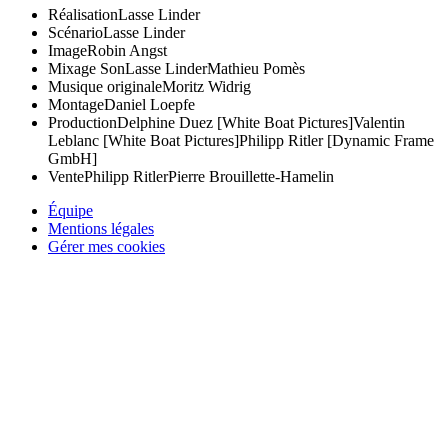
Réalisation
Lasse Linder
Scénario
Lasse Linder
Image
Robin Angst
Mixage Son
Lasse Linder
Mathieu Pomès
Musique originale
Moritz Widrig
Montage
Daniel Loepfe
Production
Delphine Duez [White Boat Pictures]
Valentin
Leblanc [White Boat Pictures]
Philipp Ritler [Dynamic Frame
GmbH]
Vente
Philipp Ritler
Pierre Brouillette-Hamelin
Équipe
Mentions légales
Gérer mes cookies