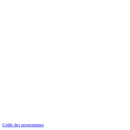
Panorama
Séances spéciales
Invitations
Grille des programmes