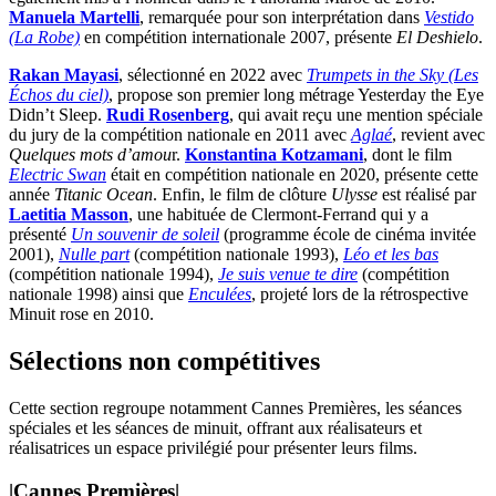
Manuela Martelli
, remarquée pour son interprétation dans
Vestido
(La Robe)
en compétition internationale 2007, présente
El Deshielo
.
Rakan Mayasi
, sélectionné en 2022 avec
Trumpets in the Sky (Les
Échos du ciel)
, propose son premier long métrage Yesterday the Eye
Didn’t Sleep.
Rudi Rosenberg
, qui avait reçu une mention spéciale
du jury de la compétition nationale en 2011 avec
Aglaé
, revient avec
Quelques mots d’amou
r.
Konstantina Kotzamani
, dont le film
Electric Swan
était en compétition nationale en 2020, présente cette
année
Titanic Ocean
. Enfin, le film de clôture
Ulysse
est réalisé par
Laetitia Masson
, une habituée de Clermont-Ferrand qui y a
présenté
Un souvenir de soleil
(programme école de cinéma invitée
2001),
Nulle part
(compétition nationale 1993),
Léo et les bas
(compétition nationale 1994),
Je suis venue te dire
(compétition
nationale 1998) ainsi que
Enculées
, projeté lors de la rétrospective
Minuit rose en 2010.
Sélections non compétitives
Cette section regroupe notamment Cannes Premières, les séances
spéciales et les séances de minuit, offrant aux réalisateurs et
réalisatrices un espace privilégié pour présenter leurs films.
|
Cannes Premières
|