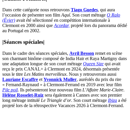
Dans cette catégorie nous retrouvons
Tiago Guedes
, qui aura
l’occasion de présenter son film
Aquí
. Son court métrage
O Ralo
(Évier)
avait été sélectionné en compétition internationale à
Clermont en 2000 ainsi que
Acordar,
projeté lors du panorama dédié
au Portugal en 2002.
|
Séances spéciales
|
Dans le cadre des séances spéciales,
Avril Besson
remet en scène
son charmant binôme composé de India Hair et Raya Martigny dans
une adaptation longue de son court métrage
Queen Size
qui avait
reçu le prix CANAL+ à Clermont en 2024, désormais présentée
sous le titre
Les Matins merveilleux
. Nous y retrouverons aussi
Lauriane Escaffre
et
Yvonnick Muller
, auréolés du prix du rire
« Fernand-Raynaud » à Clermont-Ferrand en 2019 avec leur film
Pile poil
. Ils présenteront leur nouveau film
L’Affaire Marie-Claire
.
Hélène Rosselet-Ruiz
sera également à Cannes avec son premier
long métrage intitulé
Le Triangle d’or
. Son court métrage
Ibiza
a été
projeté lors de la rétrospective Vacances 2026 à Clermont-Ferrand.