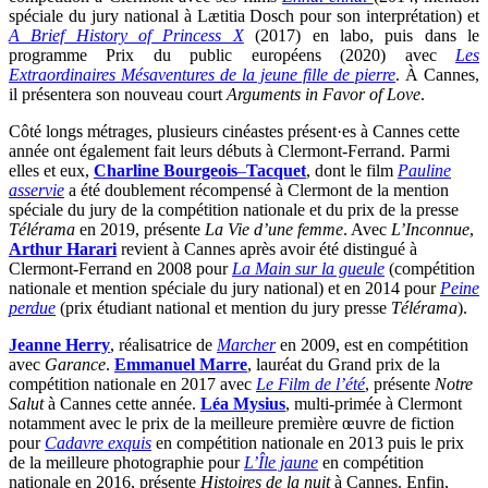
spéciale du jury national à Lætitia Dosch pour son interprétation) et
A Brief History of Princess X
(2017) en labo, puis dans le
programme Prix du public européens (2020) avec
Les
Extraordinaires Mésaventures de la jeune fille de pierre
. À Cannes,
il présentera son nouveau court
Arguments in Favor of Love
.
Côté longs métrages, plusieurs cinéastes présent·es à Cannes cette
année ont également fait leurs débuts à Clermont-Ferrand. Parmi
elles et eux,
Charline Bourgeois
–
Tacquet
, dont le film
Pauline
asservie
a été doublement récompensé à Clermont de la mention
spéciale du jury de la compétition nationale et du prix de la presse
Télérama
en 2019, présente
La Vie d’une femme
. Avec
L’Inconnue
,
Arthur Harari
revient à Cannes après avoir été distingué à
Clermont-Ferrand en 2008 pour
La Main sur la gueule
(compétition
nationale et mention spéciale du jury national) et en 2014 pour
Peine
perdue
(prix étudiant national et mention du jury presse
Télérama
).
Jeanne Herry
, réalisatrice de
Marcher
en 2009, est en compétition
avec
Garance
.
Emmanuel Marre
, lauréat du Grand prix de la
compétition nationale en 2017 avec
Le Film de l’été
, présente
Notre
Salut
à Cannes cette année.
Léa Mysius
, multi-primée à Clermont
notamment avec le prix de la meilleure première œuvre de fiction
pour
Cadavre exquis
en compétition nationale en 2013 puis le prix
de la meilleure photographie pour
L’Île jaune
en compétition
nationale en 2016, présente
Histoires de la nuit
à Cannes. Enfin,