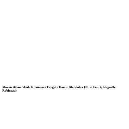
Marine Atlan / Aude N’Guessan Forget / Daood Alabdulaa (© Le Court, Abigaëlle
Robineau)