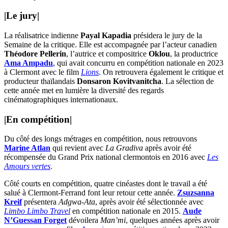
|
Le jury
|
La réalisatrice indienne
Payal Kapadia
présidera le jury de la
Semaine de la critique. Elle est accompagnée par l’acteur canadien
Théodore Pellerin
, l’autrice et compositrice
Oklou
, la productrice
Ama Ampadu
, qui avait concurru en compétition nationale en 2023
à Clermont avec le film
Lions
. On retrouvera également le critique et
producteur thaïlandais
Donsaron Kovitvanitcha
. La sélection de
cette année met en lumière la diversité des regards
cinématographiques internationaux.
|
En compétition
|
Du côté des longs métrages en compétition, nous retrouvons
Marine Atlan
qui revient avec
La Gradiva
après avoir été
récompensée du Grand Prix national clermontois en 2016 avec
Les
Amours vertes
.
Côté courts en compétition, quatre cinéastes dont le travail a été
salué à Clermont-Ferrand font leur retour cette année.
Zsuzsanna
Kreif
présentera
Adgwa-Ata
, après avoir été sélectionnée avec
Limbo Limbo Travel
en compétition nationale en 2015.
Aude
N’Guessan
Forget
dévoilera
Man’mi
, quelques années après avoir