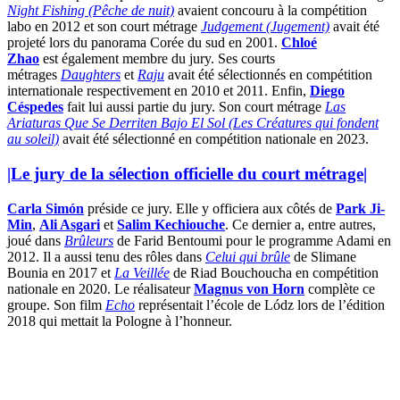
Night Fishing (Pêche de nuit)
avaient concouru à la compétition
labo en 2012 et son court métrage
Judgement (Jugement)
avait été
projeté lors du panorama Corée du sud en 2001.
Chloé
Zhao
est également membre du jury. Ses courts
métrages
Daughters
et
Raju
avait été sélectionnés en compétition
internationale respectivement en 2010 et 2011. Enfin,
Diego
Céspedes
fait lui aussi partie du jury. Son court métrage
Las
Ariaturas Que Se Derriten Bajo El Sol (Les Créatures qui fondent
au soleil)
avait été sélectionné en compétition nationale en 2023.
|Le jury de la sélection officielle du court métrage
|
Carla Simón
préside ce jury. Elle y officiera aux côtés de
Park Ji-
Min
,
Ali Asgari
et
Salim Kechiouche
. Ce dernier a, entre autres,
joué dans
Brûleurs
de Farid Bentoumi pour le programme Adami en
2012. Il a aussi tenu des rôles dans
Celui qui brûle
de Slimane
Bounia en 2017 et
La Veillée
de Riad Bouchoucha en compétition
nationale en 2020. Le réalisateur
Magnus von Horn
complète ce
groupe. Son film
Echo
représentait l’école de Lódz lors de l’édition
2018 qui mettait la Pologne à l’honneur.