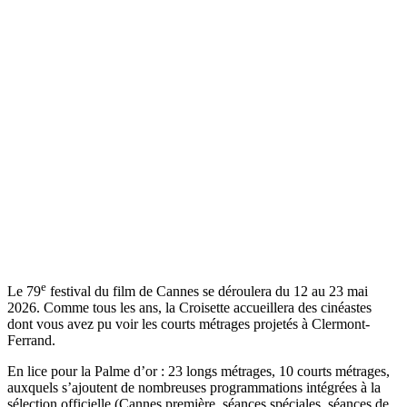
e
Le 79
festival du film de Cannes se déroulera du 12 au 23 mai
2026. Comme tous les ans, la Croisette accueillera des cinéastes
dont vous avez pu voir les courts métrages projetés à Clermont-
Ferrand.
En lice pour la Palme d’or : 23 longs métrages, 10 courts métrages,
auxquels s’ajoutent de nombreuses programmations intégrées à la
sélection officielle (Cannes première, séances spéciales, séances de