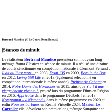
Bertrand Mandico (© Le Court, Rémi Boissau)
|
Séances de minuit
|
Le réalisateur
Bertrand Mandico
présentera son nouveau long
métrage
Roma Elastica
en séance de minuit. Il a réalisé une dizaine
de courts sélectionnés en compétition nationale à Clermont-Ferrand :
Il dit qu’il est mort…
en 2008,
Essai 135
en 2009,
Boro in the Box
en 2012,
Living Still Life
en 2013 (également sélectionné en
compétition internationale la même année),
Prehistoric Cabaret
en
2014,
Notre Dame des Hormones
en 2015, ainsi que
Y a-t-il une
vierge encore vivante ?
projeté lors du programme Films en Région
en 2016,
Apprivoisé
dans le programme Décibels ! en 2018,
Kompromat – « Niemand »
dans le même programme en 2020 et
enfin
Nous les barbares
en Réalité Virtuelle 2024.
Marion Le
Corroller
elle, dévoilera son premier long métrage
Sanguine
: en