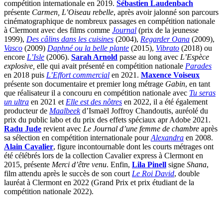
compétition internationale en 2019.
Sébastien Laudenbach
présente
Carmen, L’Oiseau rebelle
, après avoir jalonné son parcours
cinématographique de nombreux passages en compétition nationale
à Clermont avec des films comme
Journal
(prix de la jeunesse
1999),
Des câlins dans les cuisines
(2004),
Regarder Oana
(2009),
Vasco
(2009)
Daphné
ou la belle plante
(2015),
Vibrato
(2018) ou
encore
L’Isle
(2006).
Sarah Arnold
passe au long avec
L’Espèce
explosive,
elle qui avait présenté en compétition nationale
Parades
en 2018 puis
L’Effort commercial
en 2021.
Maxence Voiseux
présente son documentaire et premier long métrage
Gabin
, en tant
que réalisateur il a concouru en compétition nationale avec
Tu seras
un ultra
en 2021 et
Elle est des nôtres
en 2022, il a été également
producteur de
Maalbeek
d’Ismaël Joffroy Chandoutis, auréolé du
prix du public labo et du prix des effets spéciaux apr Adobe 2021.
Radu Jude
revient avec
Le Journal d’une femme de chambre
après
sa sélection en compétition internationale pour
Alexandra
en 2008.
Alain Cavalier
, figure incontournable dont les courts métrages ont
été célébrés lors de la collection Cavalier express à Clermont en
2015, présente
Merci d’être venu
. Enfin,
Lila Pinell
signe
Shana
,
film attendu après le succès de son court
Le Roi David
, double
lauréat à Clermont en 2022 (Grand Prix et prix étudiant de la
compétition nationale 2022).