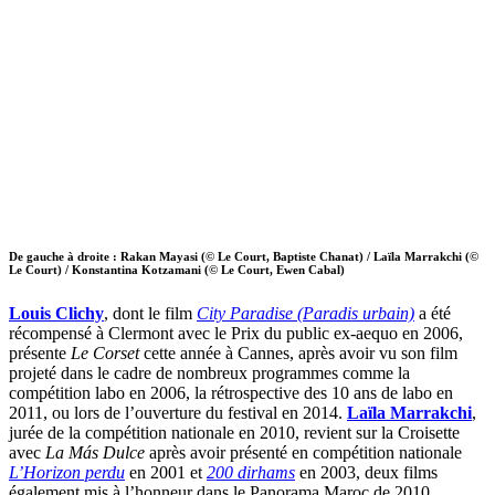
De gauche à droite : Rakan Mayasi (© Le Court, Baptiste Chanat) / Laïla Marrakchi (©
Le Court) / Konstantina Kotzamani (© Le Court, Ewen Cabal)
Louis Clichy
, dont le film
City Paradise (Paradis urbain)
a été
récompensé à Clermont avec le Prix du public ex-aequo en 2006,
présente
Le Corset
cette année à Cannes, après avoir vu son film
projeté dans le cadre de nombreux programmes comme la
compétition labo en 2006, la rétrospective des 10 ans de labo en
2011, ou lors de l’ouverture du festival en 2014.
Laïla Marrakchi
,
jurée de la compétition nationale en 2010, revient sur la Croisette
avec
La Más Dulce
après avoir présenté en compétition nationale
L’Horizon perdu
en 2001 et
200 dirhams
en 2003, deux films
également mis à l’honneur dans le Panorama Maroc de 2010.