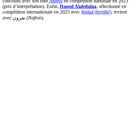
concouru avec son film
Anansi
en compétition nationale en 2023
(prix d’interprétation). Enfin,
Daood Alabdulaa
, sélectionné en
compétition internationale en 2025 avec
Walud (fertilité)
, revient
avec نفرون (
Nafron
).