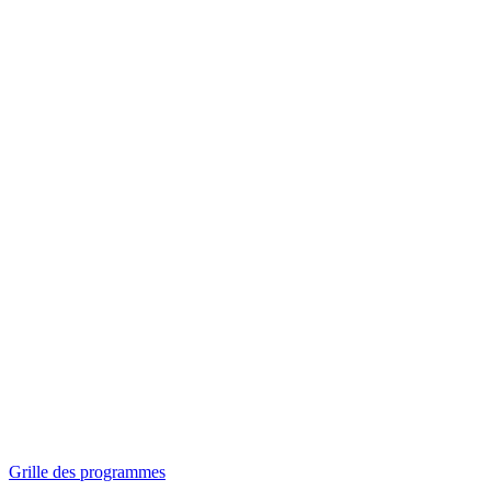
Panorama
Séances spéciales
Invitations
Grille des programmes