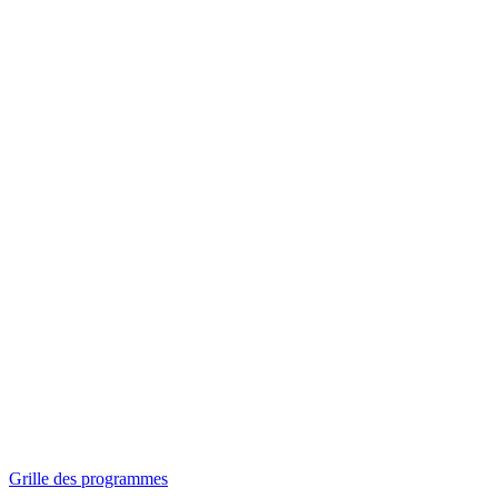
Panorama
Séances spéciales
Invitations
Grille des programmes