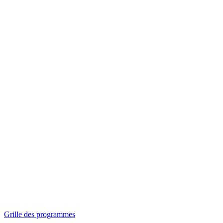
Panorama
Séances spéciales
Invitations
Grille des programmes