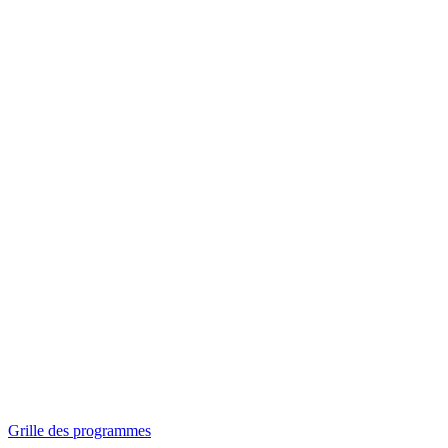
Panorama
Séances spéciales
Invitations
Grille des programmes