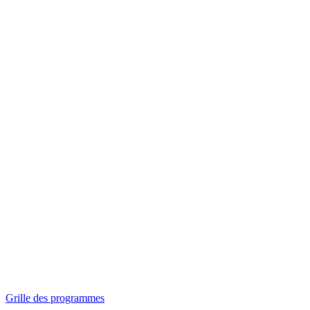
Panorama
Séances spéciales
Invitations
Grille des programmes