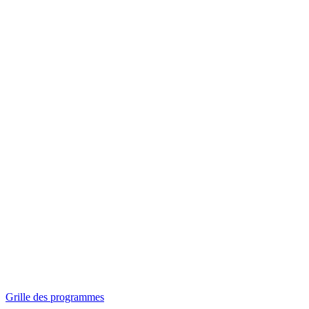
Panorama
Séances spéciales
Invitations
Grille des programmes