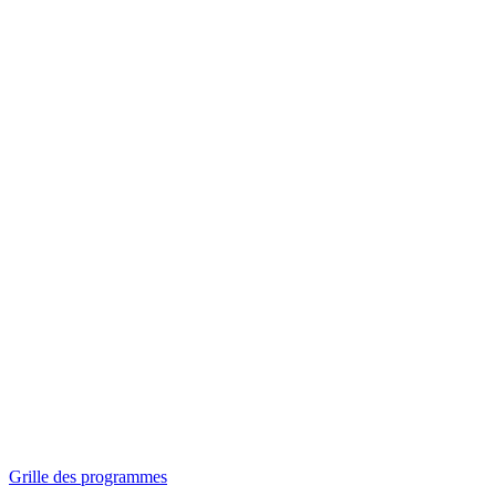
Panorama
Séances spéciales
Invitations
Grille des programmes