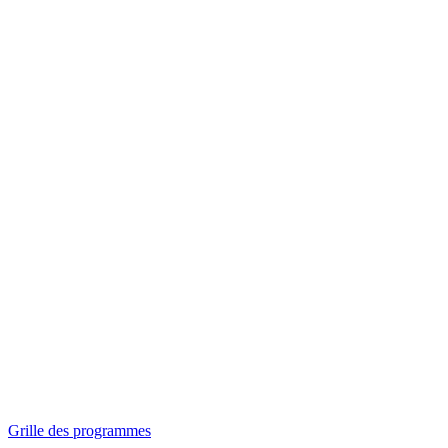
Panorama
Séances spéciales
Invitations
Grille des programmes