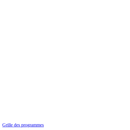
Panorama
Séances spéciales
Invitations
Grille des programmes