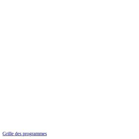
Panorama
Séances spéciales
Invitations
Grille des programmes