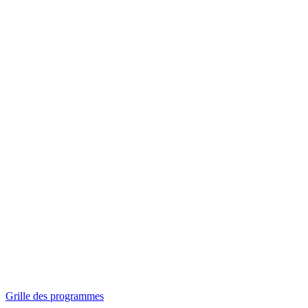
Panorama
Séances spéciales
Invitations
Grille des programmes