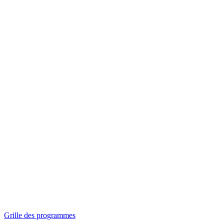
Panorama
Séances spéciales
Invitations
Grille des programmes