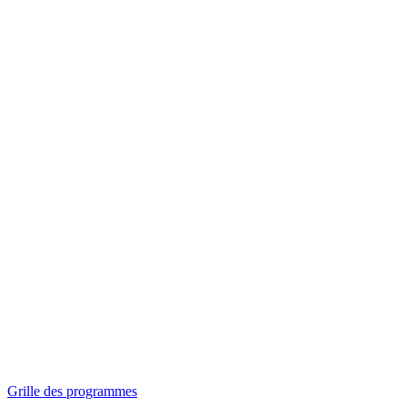
Panorama
Séances spéciales
Invitations
Grille des programmes