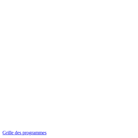
Panorama
Séances spéciales
Invitations
Grille des programmes