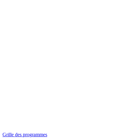
Panorama
Séances spéciales
Invitations
Grille des programmes