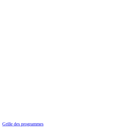
Panorama
Séances spéciales
Invitations
Grille des programmes