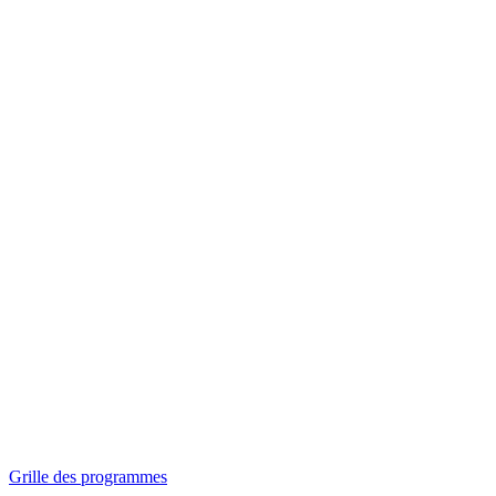
Panorama
Séances spéciales
Invitations
Grille des programmes