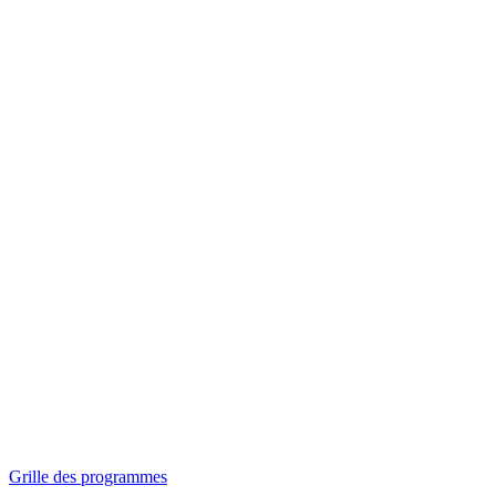
Panorama
Séances spéciales
Invitations
Grille des programmes