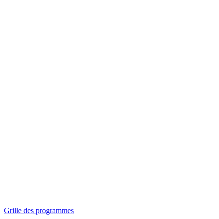
Panorama
Séances spéciales
Invitations
Grille des programmes